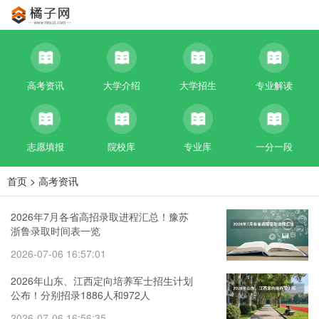
高考资讯
大学介绍
大学招生
专业解读
志愿填报
院校库
专业库
一分一段
首页
>
高考资讯
2026年7月各省高招录取进程汇总！豫苏
浙鲁录取时间表一览
2026-07-06 16:57:01
2026年山东、江西定向培养军士招生计划
公布！分别招录1886人和972人
2026-07-06 16:56:35