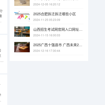
2024-12-05 16:20:12
分
2025合肥拆迁拆迁哪些小区
重
2024-11-25 05:23:09
林
合
山西招生考试网官网入口网址：http://www.sxkszx.cn/ 全国2024年各地区成人高考报名时间及入口
多
2024-11-15 16:00:03
2025广西十强县市 广西未来2025重点发展的城市
检
2024-12-16 17:30:44
注
)眼
眼
眼
么样的体验？
学
完