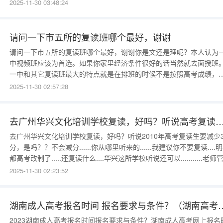
善，住宿条件也非常好。学校十分重视高复班建设，引进了一批精良
2025-11-30 03:48:24
教师团队助力高考。凭借着丰富的教学经验以及科学的提分方法，我
同学们的成绩都提高了不少。科学有效的方法也缓解了我们的学习焦
和学习压力，所以，我挺还
请问一下市五所的复读班哪个最好，谢谢
请问一下市五所的复读班哪个最好，谢谢你是文还是理呢？本人认为
中视频班应该为首选。如果你家里经济条件很好的话当然就去面授班
一中和其它复读班最大的特点就是在排班的时候不是按照高考成绩，
是按照高考成绩高低分的人数比例随机排班。这样就会在几个班之间
2025-11-30 02:57:28
生一种竞争，可以促进学习。（一中只收理科生）不知道你的情况怎
样，如果你今年高考分数非常高，而且又特别自觉的话，你也可以选
南开中学复读班，
去广州华兴文化培训学校复读，好吗？听说高考复读生要减少30
去广州华兴文化培训学校复读，好吗？听说2010年高考复读生要减少3
分，是吗？？不会减分......你从哪里听来的......我建议你不要复读....
都高考改制了.....还复读什么....华兴这所学校听说还可以...........老师
挺严的...........一年两万.......还是读专科吧.....我也是09年高考只有40
2025-11-30 02:23:52
分.....我就去读专升本.....广州高考
湖南成人高考报名时间 报名要求与
2023湖南成人高考报名时间报名要求与条件？湖南成人高考网上报名