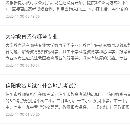
等根据提示就可以查到了。现在还没有开始。提供3种查询方式如下：
1、直接百度高考成绩查询，利用查询入口查。2、打电话，每个省的
话号码一般不同，但要收费3、准考证上有查询网址，登陆后用准考证
2025-11-30 05:43:35
询四川高考成绩6月22日22点就可以查询了。攀枝花高考加分原则正
高考是市区一本加5分，二本10分，三本
大学教育系有哪些专业
大学教育系有哪些专业大学教育学类专业：教育学是研究教育现象和
育问题、解释教育规律的科学。其主干学科是教育学和心理学，报考
专业的考生应关注我国教育事业的发展并对教育有浓厚的兴趣。专业
代码根据教育部《普通高等学校本科专业目录（2020年版）》教育学
2025-11-30 05:16:34
（0401）专业包括下列专业：040101教育学040102科学教育04010
文教育040104教育技术学（注
信阳教资考试在什么地点考试？
信阳市教师资格证在哪考试？信阳市教资考试地点如下：信阳教资考
的8个考点分别是平桥二小，三并坦小，十三小，浉河中学，市一中，
中，七中，九中春华分校等等。教资报考条件：1、取得幼儿园教师资
格，应当具备幼儿师范学校或大学专科毕业及其以上学历；2、取得小
2025-11-30 04:59:20
教师资格，应当具备中等师范学校或大学专科毕业及其以上学历；3、
得初级中学教师、初级职业学校的文化课、专业