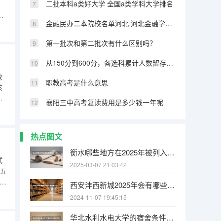
二批本科a类好大学 全国a类学科大学排名
电
金融民办二本院校名单河北 河北金融学院是一本还是二本大学
查
常
第一批次和第二批次有什么区别吗？
从150分到600分，各选科累计人数留存率总览
教
职教高考是什么意思
该
及
襄阳三中高考复读费用是多少钱一年呢
类
3人
热点图文
衡水哪些地方在2025年被列入拆迁规划之中
试
2025-03-07 21:03:42
五
西安沣西新城2025年会有哪些村子要拆迁
学
2024-11-07 19:45:15
取
华北水利水电大学的宿舍条件如何?校区内有哪些生活设施?