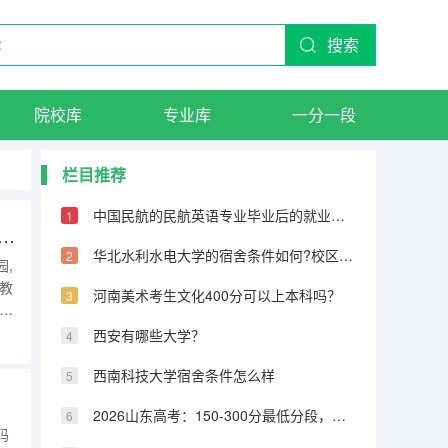
搜索
院校库
专业库
一分一段
栏目推荐
中国民航的民航英语专业毕业后的就业方向有哪些
语直播卖货，三天涨粉150万，新东方这步路走对了吗？
华北水利水电大学的宿舍条件如何?校区内有哪些生活设施?
,
教
河南美术考生文化400分可以上本科吗？
方
，
西安有哪些大学？
三天
西南科技大学宿舍条件怎么样
2026山东高考：150-300分最低分段，如何确保有学上
码