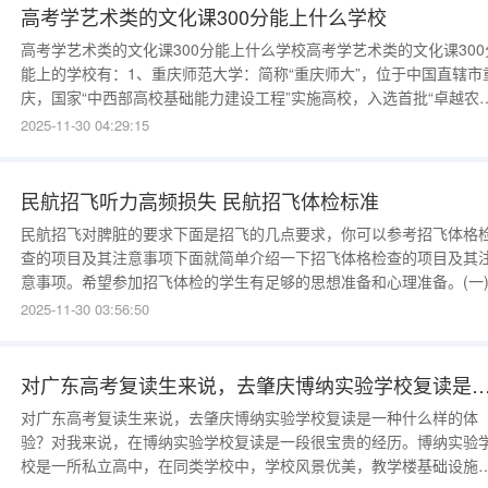
高考学艺术类的文化课300分能上什么学校
高考学艺术类的文化课300分能上什么学校高考学艺术类的文化课300
能上的学校有：1、重庆师范大学：简称“重庆师大”，位于中国直辖市
庆，国家“中西部高校基础能力建设工程”实施高校，入选首批“卓越农
人才教育培养计划、卓越教师培养计划”，“马云乡村师范生计划”首批
2025-11-30 04:29:15
作院校，全国毕业生就业典型经验高校，是一所以教师教育为特色、
学科协调发展的综合性师范大学。2、吉林大学：简称“吉
民航招飞听力高频损失 民航招飞体检标准
民航招飞对脾脏的要求下面是招飞的几点要求，你可以参考招飞体格
查的项目及其注意事项下面就简单介绍一下招飞体格检查的项目及其
意事项。希望参加招飞体检的学生有足够的思想准备和心理准备。(一
科眼科检查一般按项目的不同，分别有明室和暗室进行。第一次进入
2025-11-30 03:56:50
科检查在明室进行。检查远视力、近视力、色觉和外眼。第二次进入
科检查隐斜，在眼科暗室进行。第三次进入眼科，在明室先查散
对广东高考复读生来说，去肇庆博纳实验学校复读是一种什
对广东高考复读生来说，去肇庆博纳实验学校复读是一种什么样的体
验？对我来说，在博纳实验学校复读是一段很宝贵的经历。博纳实验
校是一所私立高中，在同类学校中，学校风景优美，教学楼基础设施