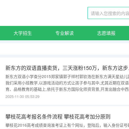
大学招生
专业解读
志愿填报
新东方的双
新东方双语小学查分2015郑家镇郭子祥村郭钦浩在新东方满天星幼儿园
我们采用小班教学,以游戏活动的方式让孩子参与其中,尤其近期在双语
育、品格教育的基础上,依托于新东方国际化师资背景,开发出融合中西
文化的绘本教学课程,让孩子们进行绘本表演,...新东方的双语直播卖货
2025-11-30 05:53:29
三天涨粉150万，新东方这步路走对了吗？新东方的双语直播卖货，
的时间里面涨粉150万人，新东方这一步算是走对了。
攀枝花高考报名条件流程 攀枝花高考加分原则
攀枝花2016高考成绩查询准考证上有个网址，登陆后，输入身份证号