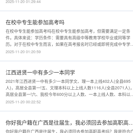
88079117、0451-88079106。报考要求：有意报考该校司法行政警
2025-11-20 01:29:44
专业（刑事执行、刑事侦查技术、罪犯心理测量与矫正技术、司法信
安全）的考生，应符合普
在校中专生能参加高考吗
在校中专生能参加高考吗在校中专生能参加高考，但需要满足一定条
件。具体来说：学历条件：需要具有高级中等教育学校毕业或同等学
历。对于在校中专生而言，如果在高考报名时已经或即将完成中专学
业，且该中专学历被视为与高级中学毕业具有同等学历，则可以满足
2025-11-20 01:20:59
一条件。其他基本条件：遵守法律：必须遵守中华人民共和国宪法和
律。身体健康：需要身体健
江西进贤一中有多少一本同学
2021年江西进贤一中有多少一本同学文、理一本上线402人(全县695
人)，高居全县第一!五、文理本科以上上线人数1116人(全县2071人)
高居全县第一!六、我校今年600分以上人数、一本上线人数、本科以
上线人数均创历史新高。进贤县，隶属江西省南昌市，位于江西省中
2025-11-20 00:22:52
部、鄱阳湖南岸，浙赣铁路与316、320国道交汇处，面积1971平方
米，下辖21个乡镇2020年末，进贤县
你好我户籍在广西是往届生，我必须回去参加高职高考吗？我是符合广东异地高考条件的，
你好我户籍在广西是往届生，我必须回去参加高职高考吗？我是符合