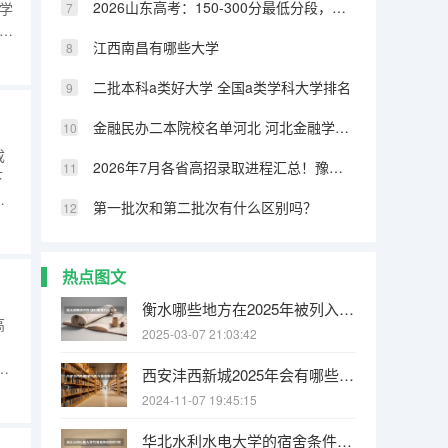
2026山东高考：150-300分最低分段，如何确保有学上
学
定
江西南昌有哪些大学
体
是
二批本科a类好大学 全国a类学科大学排名
金融民办二本院校名单河北 河北金融学院是一本还是二本大学
成
2026年7月各省高招录取进程汇总！豫苏浙鲁录取时间表一览
下
景
第一批次和第二批次有什么区别吗？
年
热点图文
衡水哪些地方在2025年被列入拆迁规划之中
高
2025-03-07 21:03:42
：
学
西安沣西新城2025年会有哪些村子要拆迁
两
2024-11-07 19:45:15
有
华北水利水电大学的宿舍条件如何?校区内有哪些生活设施?