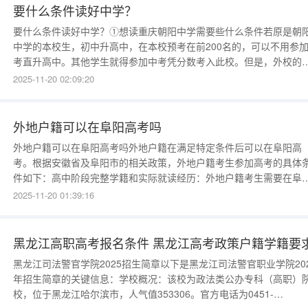
要什么条件读好中学？
要什么条件读好中学？①想读重庆朝阳中学需要些什么条件若原是朝
中学的本校生，初中升高中，在本校预考在前200名的，可以不用参
考直升高中。其他学生就得参加中考凭分数考入此校。但是，外校的
绩优异的学生也可以通过学校招办获取报送名额就读此校。重庆市朝
2025-11-20 02:09:20
中学，一所拥有80多个教学班，300多个教职工，超过4300个学生的
大型重点中学，卧虎藏龙、人才荟萃的朝阳中学拥有一支优
外地户籍可以在阜阳高考吗
外地户籍可以在阜阳高考吗外地户籍在满足特定条件后可以在阜阳高
考。根据安徽省及阜阳市的相关政策，外地户籍考生参加高考的具体
件如下：高中阶段完整学籍和实际就读经历：外地户籍考生需要在阜
市的高中学校拥有完整的学籍，并且实际在该校就读，这是最基本的
2025-11-20 01:39:16
件。相关证明材料：考生可能需要提供居住证、社保证明等相关材料
以证明自己在阜阳市有稳定的居住或工作关系
黑龙江高职高考报名条件 黑龙江高考政策户籍学籍要
黑龙江司法警官学院2025招生简章以下是黑龙江司法警官职业学院20
年招生简章的关键信息：学校概况：该校为政法类公办专科（高职）
校，位于黑龙江哈尔滨市，人气值353306。官方电话为0451-