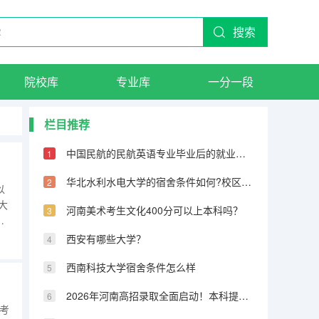
搜索
院校库
专业库
一分一段
栏目推荐
中国民航的民航英语专业毕业后的就业方向有哪些
华北水利水电大学的宿舍条件如何?校区内有哪些生活设施?
以
大
河南美术考生文化400分可以上本科吗？
的
西安有哪些大学？
西南科技大学宿舍条件怎么样
2026年河南高招录取全面启动！本科提前批7月11日投档，7月13日首次征集志愿
考