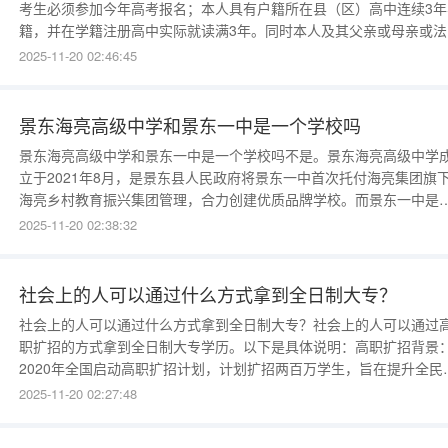
考生必须参加今年高考报名；本人具有户籍所在县（区）高中连续3年
籍，并在学籍注册高中实际就读满3年。同时本人及其父亲或母亲或法
监护人需具有对应计划实施范围区域规定的连续3年以上户籍。2、具
2025-11-20 02:46:45
要求可登录考生所在省招生考试信息网查询。农村户籍审核范围考生
什么意思农村户籍审核范围考生是指在高考报名和招生录取中，特指
景东海亮高级中学和景东一中是一个学校吗
景东海亮高级中学和景东一中是一个学校吗不是。景东海亮高级中学
立于2021年8月，是景东县人民政府将景东一中首次托付海亮集团旗
海亮乡村教育振兴集团管理，合力创建优质品牌学校。而景东一中是
东彝族自治县第一中学位于景东县城西北郊的古卫城遗址内。创建于
2025-11-20 02:38:32
1924年10月10日，1993年被晋升为云南省二级一等完全中学，2001
晋升为云南省一级三等完全中学。明德兴教 | 景东一中成立
社会上的人可以通过什么方式拿到全日制大专？
社会上的人可以通过什么方式拿到全日制大专？社会上的人可以通过
职扩招的方式拿到全日制大专学历。以下是具体说明：高职扩招背景
2020年全国启动高职扩招计划，计划扩招两百万学生，旨在提升全民
历水平，推动全日制学历教育的普及。例如，山东省在报名入口开启
2025-11-20 02:27:48
天内即报满并停止招生，江苏省也随后开启报名通道。招生对象：具
高中阶段学历（含普通高中