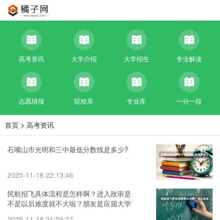
高考资讯
大学介绍
大学招生
专业解读
志愿填报
院校库
专业库
一分一段
首页
>
高考资讯
石嘴山市光明和三中最低分数线是多少?
2025-11-18 22:13:46
民航招飞具体流程是怎样啊？进入政审是
不是以后难度就不大啦？朋友是应届大学
本科生。请了解的高人指点啊 民航招飞服
2025-11-18 21:59:27