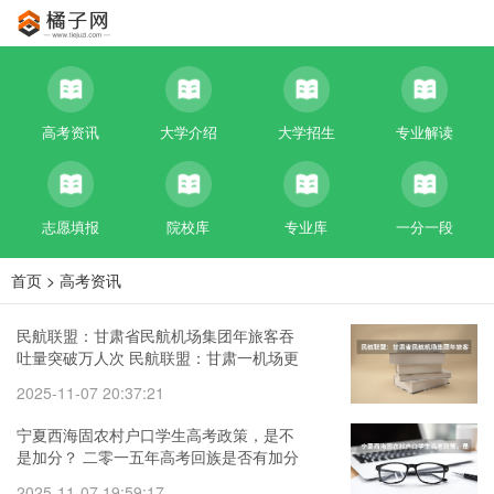
高考资讯
大学介绍
大学招生
专业解读
志愿填报
院校库
专业库
一分一段
首页
>
高考资讯
民航联盟：甘肃省民航机场集团年旅客吞
吐量突破万人次 民航联盟：甘肃一机场更
名
2025-11-07 20:37:21
宁夏西海固农村户口学生高考政策，是不
是加分？ 二零一五年高考回族是否有加分
政策
2025-11-07 19:59:17