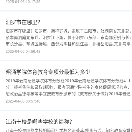
至5日进行，考试科目包括语文、数学、外语等。而大连市的高二学考
2025-04-06 10:17:35
定于2025年1月11日至13日，涵盖了语文、数学、外语、思想政治、
史、地理、物理、化学和生物学共九个科目。另外
汨罗市在哪里？
汨罗市在哪里？汨罗市，简称罗城，隶属于岳阳市，处湖南省东北部
紧靠南洞庭湖东畔、汨罗江下游，位于汨罗市东部、东南部分别与长
市长沙县、望城区接壤，西邻湘阴县和沅江县，北接岳阳县,东北与平
县交界。因境内有汨水、罗水会合，其下游名汨罗江，因以名市，是“
2025-04-06 04:56:48
国龙舟名城”。总面积1670平方公里，城区面积近10平方公里。汨罗
发达，京广铁路，京广高铁，107国道，京珠高速纵贯市境。汨罗农
昭通学院体育教育专项分最低为多少
2019年云南昭通学院体育分数线2019年云南昭通学院体育分数线411
分。报考条件和录取规则1、报考昭通学院考生的身体健康状况检查、
想政治品德考核等事宜按教育部颁布的《教育部关于做好2019年普通
等学校招生工作的通知》、《2019年普通高等学校招生工作规定》和
2025-04-06 00:57:40
育主管部门的规定执行。2、报考英语专业的考生，须参加当地或省招
主管部门组织的英语口语测试并合格。高考成绩须
江南十校是哪些学校的简称？
江南十校是哪些学校的简称？学校名流荟萃,桃李芬芳。知名教育家姚