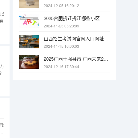
2024-12-05 16:20:12
(以
2025合肥拆迁拆迁哪些小区
通
2024-11-25 05:23:09
学校
全
山西招生考试网官网入口网址：http://www.sxkszx.cn/ 全国2024年各地区成人高考报名时间及入口
测
2024-11-15 16:00:03
和运
2025广西十强县市 广西未来2025重点发展的城市
地方
2024-12-16 17:30:44
阶
需
施
拆
，
。一
教
日