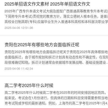
2025单招语文作文素材 2025年单招语文作文
2025年广西专升本语文考试大纲及题型广西普通高等教育专升本考试
下简称专升本考试)贯彻党的教育方针，落实立德树人根本任务，是普
高校全日制高职(专科)应届毕业生升入普通本科高校和本科层次职业
的选拔性考试，旨在促进高素质技术技能人才成长，培养德智体美劳
2025-04-06 12:51:36
面发展的社会主义建设者和接班人。考试目的是科学、公平、有效地
试考生在高职(专科)阶段相关专业知识、基本理论与方法的掌握程度
用所学
贵阳在2025年有哪些地方会面临拆迁呢
贵阳在2025年有哪些地方会面临拆迁呢关于贵阳在2025年具体哪些
会面临拆迁，由于城市规划和拆迁计划具有动态性和不确定性，在现
段很难确切知晓。拆迁计划通常会依据城市发展战略、基础设施建设
求、旧城区改造等多方面因素来制定。一般来说，老旧城区、基础设
2025-04-06 11:42:34
落后且存在安全隐患的区域，以及因重大项目建设需要的地块有较大
迁可能性。比如一些建成年代久远、房屋破败、配套设施匮乏的区域
可能会被
高二学考2025年什么时候
高二学考2025年什么时候高二学考在2025年的时间安排因地区而异
般来说，考试会在1月份进行，但具体的日期和科目安排需要参照当地
育考试院或学校的最新通知。例如，上海市的高二学考在2025年1月4