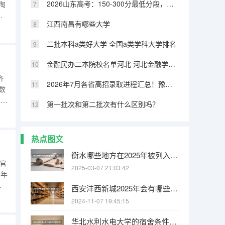
2026山东高考：150-300分最低分段，如何确保有学上
淘
学
江西南昌有哪些大学
类
试
二批本科a类好大学 全国a类学科大学排名
金融民办二本院校名单河北 河北金融学院是一本还是二本大学
济
2026年7月各省高招录取进程汇总！豫苏浙鲁录取时间表一览
数
念略
第一批次和第二批次有什么区别吗？
，
学
热点图文
衡水哪些地方在2025年被列入拆迁规划之中
心官
2025-03-07 21:03:42
3年
西安沣西新城2025年会有哪些村子要拆迁
录
2024-11-07 19:45:15
录
华北水利水电大学的宿舍条件如何?校区内有哪些生活设施?