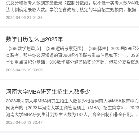
试总分和报考人数划定最低录取控制分数线，以不低于实考人数3%的
汰比例确定录取人数。学院在省教育厅核定的年度招生规模内，根据
院发展规划，综合考虑社会需求和毕业生就业等情况制定分专业、分
2025-04-06 21:01:33
型招生计划，报省教育厅审核备案后，由省教育厅核准下达。单独考
招生仅在陕西省内开展，招生计划以陕西省教育厅下达为准。严格
数学日历怎么画2025年
【396数学划重点】【396逻辑考察范围】【396择校】2025届396经
类联考，那些你必须知道的事396经济类联考重点信息如下：一、396
学划重点微积分基础：396数学部分涵盖微积分基础，但部分复杂概
考，需重点掌握基础知识点。题型与难度：数学题型多样，难度适中
2025-04-06 19:09:26
注重基础运算能力和逻辑思维能力的考察。备考资料：推荐使用《数
题源探析1000题
河南大学MBA研究生招生人数多少
2023年河南大学MBA研究生招生人数多少根据河南大学MBA教育中
网发布的《2023年河南大学工商管理硕士（MBA）招生简章》，202
河南大学MBA研究生计划招生人数为187人，含全日制和非全日制。
2023年河南大学MBA研究生的招生类别2023年河南大学全日制MBA
2025-04-06 13:32:47
取类别分为定向就业和非定向就业两种。定向就业的硕士研究生须在
取前与河南大学、用人单位分别签订定向就业协议