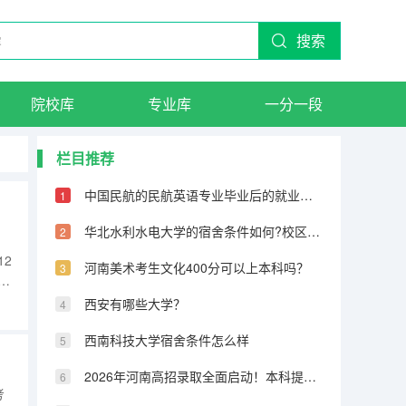
搜索
院校库
专业库
一分一段
栏目推荐
中国民航的民航英语专业毕业后的就业方向有哪些
华北水利水电大学的宿舍条件如何?校区内有哪些生活设施?
12
河南美术考生文化400分可以上本科吗？
年
西安有哪些大学？
西南科技大学宿舍条件怎么样
2026年河南高招录取全面启动！本科提前批7月11日投档，7月13日首次征集志愿
考