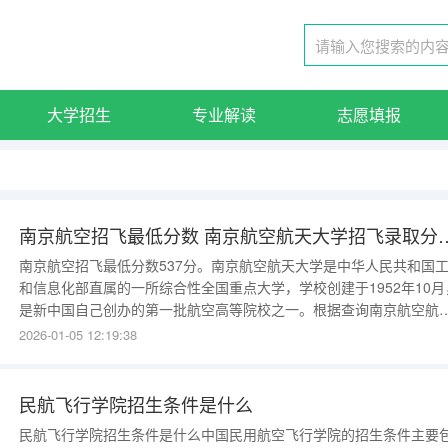
大学招生
专业解读
志愿填报
南京航空招飞最低分数 南京航
南京航空招飞最低分数537分。南京航空航天大学是中华人民共和国
和信息化部直属的一所综合性全国重点大学，学校创建于1952年10月
是新中国自己创办的第一批航空高等院校之一。根据查询南京航空航
大学官方网站显示，2023年在江苏省（民航招飞本科提前批）的最低
2026-01-05 12:19:38
取分数为537分。2017民航招飞分数线2017民航招飞新政策出台为加
民航招飞工作管理，促进民航招飞公平公正公开，近日中
民航飞行学院招生条件是什么
民航飞行学院招生条件是什么中国民用航空飞行学院的招生条件主要