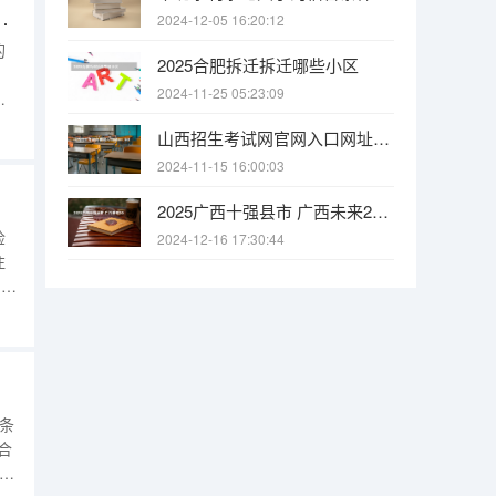
时候 一般刷人的几率大不大？？？？？？？？
2024-12-05 16:20:12
的
2025合肥拆迁拆迁哪些小区
2024-11-25 05:23:09
般
造
山西招生考试网官网入口网址：http://www.sxkszx.cn/ 全国2024年各地区成人高考报名时间及入口
通
2024-11-15 16:00:03
？
2025广西十强县市 广西未来2025重点发展的城市
检
2024-12-16 17:30:44
注
)眼
眼
眼
条
符合
一