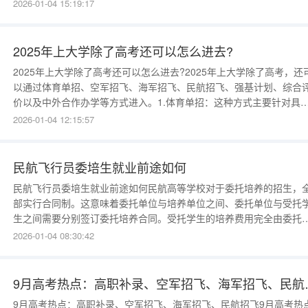
只眼睛裸视力(按C字视力表)不低于0.3，无色盲、色弱、斜视，无较
2026-01-04 15:19:17
的沙眼或倒睫;(4)无传染病，本人及家族无精神病史。2、
2025年上大学除了高考还可以怎么进去?
2025年上大学除了高考还可以怎么进去?2025年上大学除了高考，还
以通过体育单招、空军招飞、海军招飞、民航招飞、强基计划、综合
价以及中外合作办学等方式进入。1.体育单招：这种方式主要针对具
体育特长的考生。考生需符合普通高等学校招生考试报名条件，并具
2026-01-04 12:15:57
相应的运动员技术等级称号。考试科目包括文化考试和体育专项考试
通过后即可被相关高校录取。2.空军招飞和海军招
民航飞行员委培生就业前途如何
民航飞行员委培生就业前途如何民航高等学校对于委托培养的招生，
部实行合同制。这意味着委托单位与培养单位之间、委托单位与受托
生之间需要分别签订委托培养合同。受托学生的培养费用完全由委托
位承担，毕业后他们必须回到委托单位工作。受托生在学习期间及毕
2026-01-04 08:30:42
后，所享受的待遇与国家计划内招收的学生完全相同。委托培养与国
计划内招收的主要区别在于培养费用的来源和毕业后的分配方式。委
培养的经费完全由
9月高考热点：高职补
9月高考热点：高职补录、空军招飞、海军招飞、民航招飞9月高考热