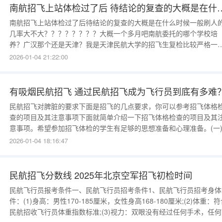
南航招飞上站体检过了后 待结论的复查的大概是在什么
南航招飞上站体检过了后待结论的复查的大概是在什么时候一般刷人
几率大不大？？？？？？？？大概一个多月吧南航委托的哪个学校培
养？广汉那个还是天津？我是天津民航大学的招飞生复检比较严格一
要是有没过的会让你去三甲医院复查如果还是没过就没戏了最好不要
2026-01-04 21:22:00
假毕竟飞行员握着的是好多人的生命民航招飞体检复检结果什么时候
知民航复检结果通常会在七个工作日内通过电话通知。如果复检
有吸烟民航招飞 通过民航招飞成为飞行员到底有多难
民航招飞对脾脏的要求下面是招飞的几点要求，你可以参考招飞体格
查的项目及其注意事项下面就简单介绍一下招飞体格检查的项目及其
意事项。希望参加招飞体检的学生有足够的思想准备和心理准备。(一
科眼科检查一般按项目的不同，分别有明室和暗室进行。第一次进入
2026-01-04 18:16:47
科检查在明室进行。检查远视力、近视力、色觉和外眼。第二次进入
科检查隐斜，在眼科暗室进行。第三次进入眼科，在明室先查散
民航招飞分数线 2025年北京空军招飞初检时间
民航飞行员报考条件一、民航飞行员招考条件1、民航飞行员招考身体
件：(1)身高：男性170-185厘米，女性身高168-180厘米;(2)体重：
民航招收飞行员体重指数标准;(3)视力：双眼没有经过任何手术，任何