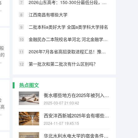
2026山东高考：150-300分最低分段，如何确保有学上
格
。
江西南昌有哪些大学
而
至
二批本科a类好大学 全国a类学科大学排名
金融民办二本院校名单河北 河北金融学院是一本还是二本大学
一般
2026年7月各省高招录取进程汇总！豫苏浙鲁录取时间表一览
长的
第一批次和第二批次有什么区别吗？
长
热点图文
衡水哪些地方在2025年被列入拆迁规划之中
检
2025-03-07 21:03:42
较高
开
西安沣西新城2025年会有哪些村子要拆迁
局
2024-11-07 19:45:15
华北水利水电大学的宿舍条件如何?校区内有哪些生活设施?