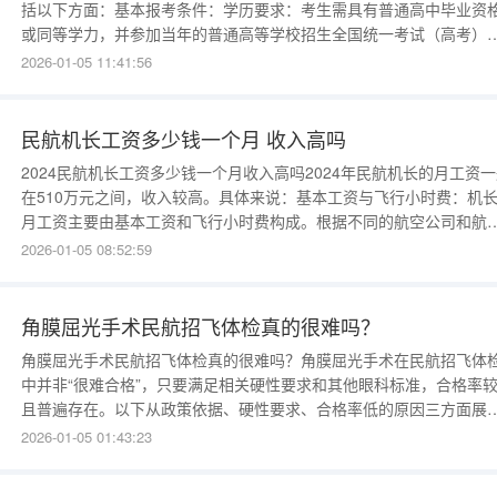
括以下方面：基本报考条件：学历要求：考生需具有普通高中毕业资
或同等学力，并参加当年的普通高等学校招生全国统一考试（高考）
年龄要求：本科专业报考者年龄不超过20周岁（具体日期可能因年份
2026-01-05 11:41:56
异，例如2025年为2005年8月31日后出生），飞行技术专业年龄为16
20周岁。身体条件
民航机长工资多少钱一个月 收入高吗
2024民航机长工资多少钱一个月收入高吗2024年民航机长的月工资
在510万元之间，收入较高。具体来说：基本工资与飞行小时费：机
月工资主要由基本工资和飞行小时费构成。根据不同的航空公司和航
线，这一部分的收入会有所差异。一般而言，国有三大航空公司的机
2026-01-05 08:52:59
月收入在5万至8万元之间。而一些规模较小的航空公司，如川航、夏
航、海航等，机长的月收入可能在7万至10万元之间。
角膜屈光手术民航招飞体检真的很难吗？
角膜屈光手术民航招飞体检真的很难吗？角膜屈光手术在民航招飞体
中并非“很难合格”，只要满足相关硬性要求和其他眼科标准，合格率
且普遍存在。以下从政策依据、硬性要求、合格率低的原因三方面展
分析：政策依据：招飞标准已放宽角膜屈光手术限制2017年9月民航
2026-01-05 01:43:23
发布的《民用航空招收飞行学生体格检查鉴定规范（MH/T7013-
2017）》明确放宽了对角膜屈光手术的限制。实际体检中