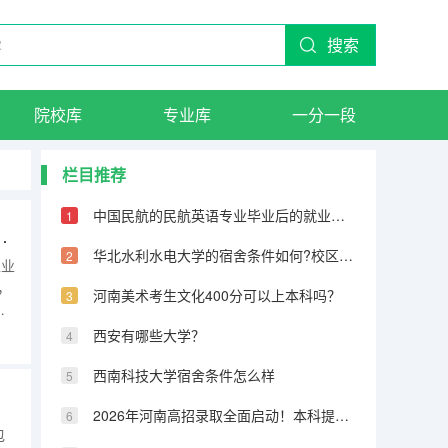
搜索
院校库
专业库
一分一段
栏目推荐
中国民航的民航英语专业毕业后的就业方向有哪些
空航天大学招飞录取分数线
华北水利水电大学的宿舍条件如何?校区内有哪些生活设施?
工业
，
河南美术考生文化400分可以上本科吗？
天
录
西安有哪些大学？
强
西南科技大学宿舍条件怎么样
2026年河南高招录取全面启动！本科提前批7月11日投档，7月13日首次征集志愿
包