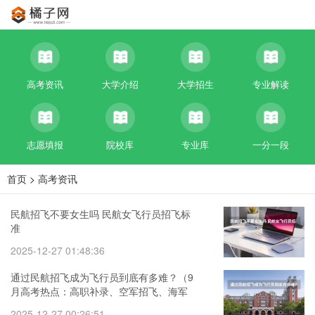
高考资讯
大学介绍
大学招生
专业解读
志愿填报
院校库
专业库
一分一段
首页
>
高考资讯
民航招飞不要女生吗 民航女飞行员招飞标
准
2025-12-27 01:48:36
通过民航招飞成为飞行员到底有多难？（9
月高考热点：高职补录、空军招飞、海军
招飞、民航招飞）
2025-12-27 00:26:51