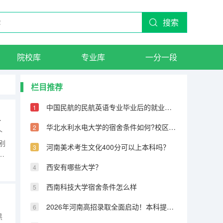
搜索
院校库
专业库
一分一段
栏目推荐
中国民航的民航英语专业毕业后的就业方向有哪些
放松的多？
华北水利水电大学的宿舍条件如何?校区内有哪些生活设施?
个
别
河南美术考生文化400分可以上本科吗？
检
初
西安有哪些大学？
，
全
西南科技大学宿舍条件怎么样
2026年河南高招录取全面启动！本科提前批7月11日投档，7月13日首次征集志愿
黑