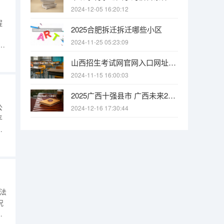
2024-12-05 16:20:12
程
2025合肥拆迁拆迁哪些小区
、
2024-11-25 05:23:09
才
，
山西招生考试网官网入口网址：http://www.sxkszx.cn/ 全国2024年各地区成人高考报名时间及入口
设
2024-11-15 16:00:03
2025广西十强县市 广西未来2025重点发展的城市
公
2024-12-16 17:30:44
平
该
了
法
况
华