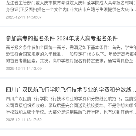
龙江省主管部门或大庆市教育考试院大庆师范学院成人高考报名材料
身份证(正反面扫描在一个文件内);非大庆市户籍考生须提供在大庆市
明(大庆市单位工作证明或大庆市居住证);学历证书(报考专升本的考生
2025-12-11 14:50:07
须提交教育部学历证书电子注册备案表);报考医学类和护理类专业考
提供执业资格证书。大庆师范学院成人高考报名时间是什么时候大
参加高考的报名条件 2024年成人高考报名条件
高考报名条件参加全国统一高考，需满足如下基本条件：首先，学生
龄需符合国家规定的入学标准，一般界定在18岁以下。年龄是高考报
的首要考量因素。其次，高中学校对报名有特定要求，通常需具备至
三年的学籍记录。这确保了学生在知识和学习能力上的连续性。高中
2025-12-11 14:13:09
段，学生需完成全部课程学习，并通过学校的相关考核，证明自身学
基础。这是高考报名的重要前置条件。学生及其家庭需
四川广汉民航飞行学院飞行技术专业的学
四川广汉民航飞行学院飞行技术专业的学费和分数线民航招飞，是航
公司直接组织招收的，录取后签完合同送到航校委培。不是你想去哪
学校就能去哪个学校。大部分是送到民航飞行学院，也有送到其他学
校，甚至国外的。每年高三上半学期，一般会有航空公司到你们那里
2025-12-11 13:17:52
飞。你报名参加面试和体检就行了。对身体要求很高。但不做跑、跳
体能测试。没有什么毛病就行。大部分是要理科的，招文科的比较少