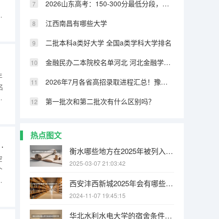
2026山东高考：150-300分最低分段，如何确保有学上
：
证
江西南昌有哪些大学
还
生须
二批本科a类好大学 全国a类学科大学排名
金融民办二本院校名单河北 河北金融学院是一本还是二本大学
年
2026年7月各省高招录取进程汇总！豫苏浙鲁录取时间表一览
名
少
第一批次和第二批次有什么区别吗？
阶
业
热点图文
费和分数线 民航招飞与空军招飞
衡水哪些地方在2025年被列入拆迁规划之中
空
2025-03-07 21:03:42
个
西安沣西新城2025年会有哪些村子要拆迁
招
2024-11-07 19:45:15
等
。
华北水利水电大学的宿舍条件如何?校区内有哪些生活设施?