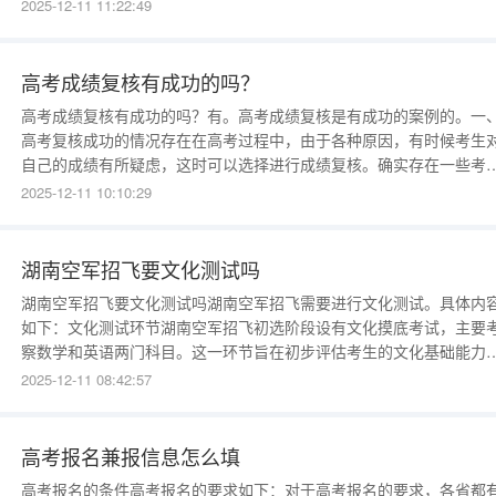
人民共和国最重要的入学考试。由中华人民共和国教育部统一组织调
2025-12-11 11:22:49
度，或实行自主命题的省级考试院命题，每年6月7日、6月8日为考试
日，部分省区高考时间为3天。高考报名的条件？高考户
高考成绩复核有成功的吗？
高考成绩复核有成功的吗？有。高考成绩复核是有成功的案例的。一
高考复核成功的情况存在在高考过程中，由于各种原因，有时候考生
自己的成绩有所疑虑，这时可以选择进行成绩复核。确实存在一些考
通过成绩复核成功改变了部分科目的成绩。这种情况可能是由于在评
2025-12-11 10:10:29
过程中出现的误差或者卷子统计时的疏漏所导致。二、成绩复核的具
内容高考成绩复核主要包括核查考生答题卡是否有
湖南空军招飞要文化测试吗
湖南空军招飞要文化测试吗湖南空军招飞需要进行文化测试。具体内
如下：文化测试环节湖南空军招飞初选阶段设有文化摸底考试，主要
察数学和英语两门科目。这一环节旨在初步评估考生的文化基础能力
确保其具备后续招飞流程所需的基本知识储备。数学和英语作为核心
2025-12-11 08:42:57
目，既反映了考生的逻辑思维能力，也体现了其语言应用水平，是空
招飞选拔中衡量文化素质的重要指标。文化成绩要求除初选文化测试
高考报名兼报信息怎么填
高考报名的条件高考报名的要求如下：对于高考报名的要求，各省都