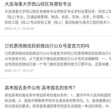
而且有些公司如南
大连海事大学西山校区有哪些专业
大连海事大学西山校区有哪些专业西校区专业学科设置较多：轮机工
（陆上)专业，交通运输管理，物流，信息，生物，法学，外语等。1
轮机工程（陆上)专业轮机工程（陆上）面向船舶与海洋工程的技术人
需求，培养适应现代轮机发展趋势，掌握船舶修理与建造的基础理论
2025-12-11 12:34:59
获得工程师基本训练，符合国家有关标准要求和胜任现代化船舶机电
备设计、制造与维修工作的高级工程技术人才。毕业生就
订机票用微信民航微出行公众号是官方的吗
订机票用微信民航微出行公众号是官方的吗订机票用微信民航微出行
众号是官方的。以下是关于微信民航微出行公众号的详细解释：一、
台性质民航微出行是一个专门做折扣机票的官方订票平台。这意味着
平台具有官方认证和授权，能够为用户提供正规、合法的机票预订服
2025-12-11 12:31:27
务。二、合作背景与国内各大航司都有深度合作。这种合作关系确保
民航微出行能够提供丰富多样的航班
高考报名条件公布 高考报名的条件？
参加高考的报名条件参加高考的报名条件：1、遵守中华人民共和国宪
和法律。2、高级中等教育学校毕业或具有同等学历。3、身体健康状
符合相关的要求。高考是普通高等学校招生全国统一考试的简称，中