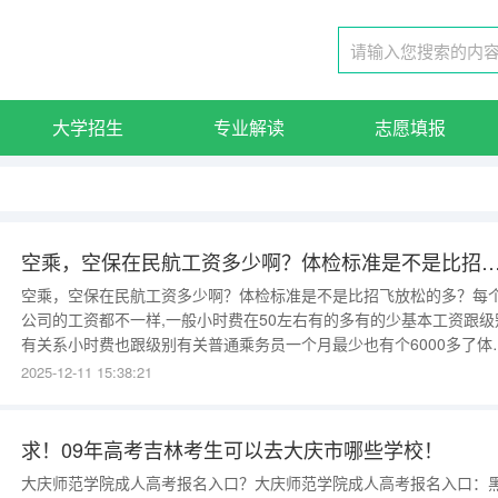
大学招生
专业解读
志愿填报
空乘，空保在民航工资多少啊？体检标准是不是比招飞
空乘，空保在民航工资多少啊？体检标准是不是比招飞放松的多？每
公司的工资都不一样,一般小时费在50左右有的多有的少基本工资跟级
有关系小时费也跟级别有关普通乘务员一个月最少也有个6000多了体
标准比招飞少不了多少眼镜度数比招飞标准高但可以做手术.一般都是
2025-12-11 15:38:21
检特别严但是过了以后后面每年的复查就很简单了民航招飞条件拜托
空军初检的东西也太小菜一碟了。。。。民航不需要肌肉男，要的是
身全部
求！09年高考吉林考生可以去大庆市哪些学校！
大庆师范学院成人高考报名入口？大庆师范学院成人高考报名入口：