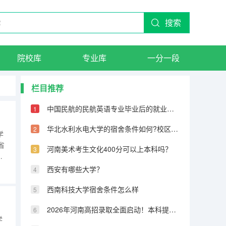
搜索
院校库
专业库
一分一段
栏目推荐
中国民航的民航英语专业毕业后的就业方向有哪些
华北水利水电大学的宿舍条件如何?校区内有哪些生活设施?
学
省
河南美术考生文化400分可以上本科吗？
北
西安有哪些大学？
月
西南科技大学宿舍条件怎么样
2026年河南高招录取全面启动！本科提前批7月11日投档，7月13日首次征集志愿
学