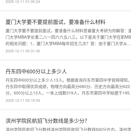
划。1.国家专项计划国家专项计划招生学校为中央部门高校和各省
2025-12-11 01:00:24
（区、市）所属重点高校。我省国家专项计划实施区域为我省列入国
集中连片特殊困难县和国家级扶贫开发重点县（共20个）。具体名单
下：
厦门大学要不要提前面试，要准备什么材料
厦门大学要不要提前面试，要准备什么材料思睿厦大考研为你解答：
门大学MBA学长羣二八一四六六五八三。以下是关于厦门大学在职MB
的相关问题：1、厦门大学MBA每年招生几次？答：由于厦门大学从
2010年起,不再招收在职攻读MBA学位研究生（即春季班）,因此现在
2025-12-11 00:31:45
门大学MBA招生一年只有一次，即工商管理硕士（MBA），在每年的
季入学，也称为秋季班。2、秋季班能简要介绍下么？
丹东四中600分以上多少人
丹东四中600分以上多少人13人。根据查询丹东市第四中学官网得知
丹东四中取得优异成绩，物理方向最高分680分、历史方向最高分622
分，600分以上13人，一本上线数319人，丹东市第四中学始建于195
年8月，是辽宁省首批重点高中之一、辽宁省示范性普通高中、辽宁省
2025-12-11 00:16:56
校协作体发起校之一。丹东市哪项体育是高考加分项目啊参加重大国
体育比赛前6。关于体育特长生高考加分项目规定：在高级中等
滨州学院民航招飞分数线是多少分？
滨州学院民航招飞分数线滨州学院民航招飞分数线500分左右。滨州