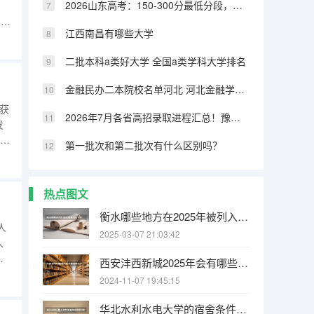
2026山东高考：150-300分最低分段，如何确保有学上
5
江西南昌有哪些大学
比之
全国
二批本科a类好大学 全国a类学科大学排名
金融民办二本院校名单河北 河北金融学院是一本还是二本大学
径获
2026年7月各省高招录取进程汇总！豫苏浙鲁录取时间表一览
发
第一批次和第二批次有什么区别吗？
学
热点图文
衡水哪些地方在2025年被列入拆迁规划之中
人
2025-03-07 21:03:42
人
，
西安沣西新城2025年会有哪些村子要拆迁
情
2024-11-07 19:45:15
人
进
华北水利水电大学的宿舍条件如何?校区内有哪些生活设施?