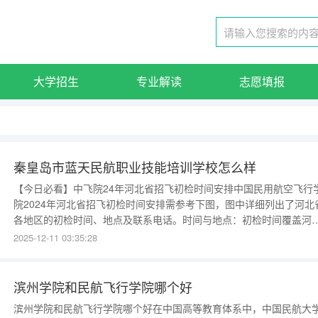
大学招生
专业解读
志愿填报
秦皇岛市蓝天民航职业技能培训学校怎么样
【今日必看】中飞院24年河北省招飞初检时间安排中国民用航空飞行
院2024年河北省招飞初检时间安排需参考下图，图中详细列出了河北
各地区的初检时间、地点及联系电话。时间与地点：初检时间覆盖河
省多个城市，包括石家庄、唐山、秦皇岛、邯郸、邢台、保定、张家
2025-12-11 03:35:28
口、承德、沧州、廊坊、衡水等。具体日期从2023年11月20日至12
10日不等，例如石家庄为11月20日
滨州学院和民航飞行学院哪个好
滨州学院和民航飞行学院哪个好在中国高等教育体系中，中国民航大