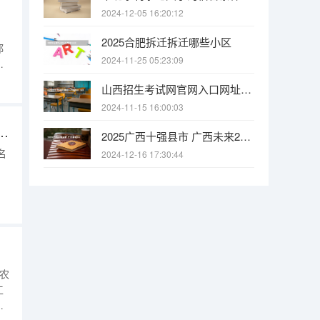
2024-12-05 16:20:12
2025合肥拆迁拆迁哪些小区
都
2024-11-25 05:23:09
就
份
山西招生考试网官网入口网址：http://www.sxkszx.cn/ 全国2024年各地区成人高考报名时间及入口
：
2024-11-15 16:00:03
羽毛
考政策解读 2025年芒市州民中高考的升学率
2025广西十强县市 广西未来2025重点发展的城市
名
2024-12-16 17:30:44
：
宁
学
收农
工