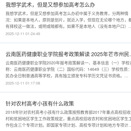
行的一种考
我想学武术，但是又想参加高考怎么办
我想学武术，但是又想参加高考怎么办初中属于义务教育，分两种情
况：如果是本地人，原则是划片，就近入学，但现在无论哪个地方，
有择校这一做法，或明或暗都有。如果不是本地人（没有本地户口）
需要出示孩子父母的本地长期工作证明，在本校区长期居住证明，身
2025-12-11 01:24:49
证，户口本，孩子的小学毕业证！体育生可以报名高考吗？体考项目
考生可以在田径（不包括100米跑）、篮球、排球、乒乓球、足球、
球
云南医药健康职业学院报
云南医药健康职业学院2020年报考政策解读一、基本信息（一）学校
称：云南医药健康职业学院（二）国标代码：14649（三）学校性质
民办全日制普通高等学校，具有独立颁发专科学历文凭证书资格。
（四）办学地址:昆明市五华区海屯路296号（昆明校区）、昆明市安
2025-12-11 01:17:08
市职教园区麒麟路19号（安宁校区）二、学校概况云南医药健康职业
院创建于2018年，由云南翰文教育投
针对农村高考小孩有什么政策
2018年针对农村高考小孩有什么政策按照教育部2017年重点高校招
村和贫困地区学生工作政策规定，重点高校招收农村和贫困地区学生
作包含三个专项计划。即国家专项计划、高校专项计划和地方专项计