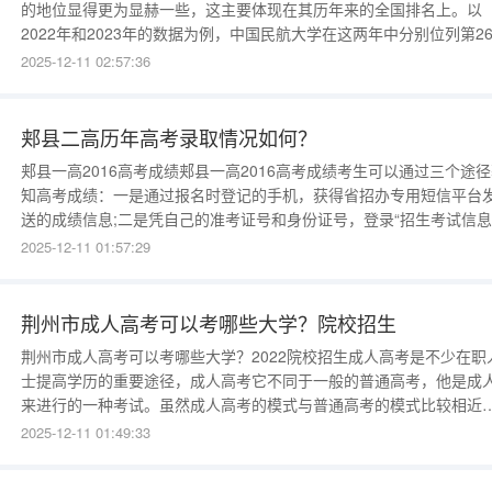
的地位显得更为显赫一些，这主要体现在其历年来的全国排名上。以
2022年和2023年的数据为例，中国民航大学在这两年中分别位列第26
名和第268名。尽管排名略有波动，但总体上保持了稳定的状态。相
2025-12-11 02:57:36
下，滨州学院的情况则显得有些不太乐观。2022年和2023年，它的
排名分别是第345名和第347名，显示出了明显的下滑趋势。
郏县二高历年高考录取情况如何？
郏县一高2016高考成绩郏县一高2016高考成绩考生可以通过三个途
知高考成绩：一是通过报名时登记的手机，获得省招办专用短信平台
送的成绩信息;二是凭自己的准考证号和身份证号，登录“招生考试信息
网”查询;三是到报名的县(区)招办查询。郏县二高历年高考录取情况如
2025-12-11 01:57:29
何？郏县第二高级中学（二高&lt;/）办学规模显著，目前设有42个教
班&lt;/，在校生总
荆州市成人高考可以考哪些大学？院校招生
荆州市成人高考可以考哪些大学？2022院校招生成人高考是不少在职
士提高学历的重要途径，成人高考它不同于一般的普通高考，他是成
来进行的一种考试。虽然成人高考的模式与普通高考的模式比较相近
但是他的考试难度、考试内容相对来说比普通高考要简单，所以一般
2025-12-11 01:49:33
况下成人高考只要参加了考试，认真答题就基本上能够通过考试。成
高考报名毕竟它主要是面向具有工作经验，在社会上工作多年的人而