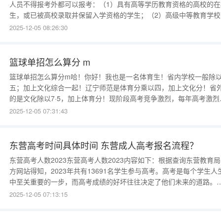
人员不得报考外都可以报考：（1）具有高等学历教育资格的高校的在
生，或已被高校录取并保留入学资格的学生；（2）高级中等教育学校
应届毕业的在校生；（3）在高级中等教育阶段非应届毕业年份以弄虚
2025-12-05 08:26:30
假手段报名并违规参加普通高校招生考试（包括全国统考、省级统考
高校单独组织的招生考试，以下简称高校招生考试）的应届毕业生
篮球单招怎么算分 m
篮球单招怎么算分m哈！你好！我也是一名体育生！省内学校一般除
五；加上文化综合一起！辽宁师范是体育分乘以四，加上文化分！省
的是文化除以7·5，加上体育分！现阶段高考竞争激烈，每年高考激烈
度更甚于往年，通过单招考试进入一类、二类普通本科学校是低分考
2025-12-05 07:31:43
唯一捷径只要取得单招考试资格，就很容易的进入一本、二本的学校
参加单招考试的学生可以选择报考以下两个专业：运动训练专业和民
传统体育专业，
东营高考时间具体时间 东营成人高考报名流程？
东营高考人数2023东营高考人数2023内容如下：根据查询东营教育
方网站得知，2023年共有13691名学生参与高考。高考是每个学生人
中至关重要的一步，而高考成绩的好坏往往决定了他们未来的道路。
此，如何提高自己的高考成绩成为了每个学生必须面对和解决的问题
2025-12-05 07:13:15
而在备考过程中，制定合理的时间规划和学习计划、掌握记忆技巧和
试技巧、制定复习策略并整理错题集、进行心理调节和压